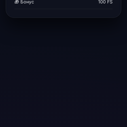
🎁 Бонус
100 FS