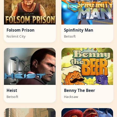
Folsom Prison
Spinfinity Man
Nolimit City
Betsoft
Heist
Benny The Beer
Betsoft
Hacksaw