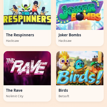
The Respinners
Joker Bombs
Hacksaw
Hacksaw
The Rave
Birds
Nolimit City
Betsoft