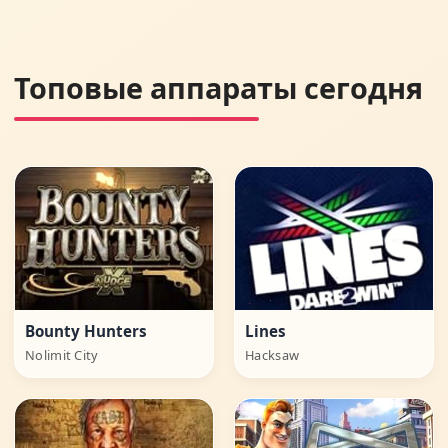
Топовые аппараты сегодня
Bounty Hunters
Lines
Nolimit City
Hacksaw