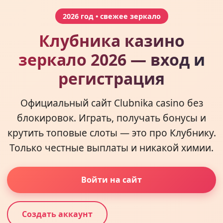
2026 год • свежее зеркало
Клубника казино
зеркало 2026 — вход и
регистрация
Официальный сайт Clubnika casino без
блокировок. Играть, получать бонусы и
крутить топовые слоты — это про Клубнику.
Только честные выплаты и никакой химии.
Войти на сайт
Создать аккаунт