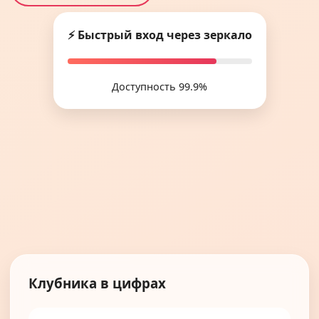
⚡ Быстрый вход через зеркало
Доступность 99.9%
Клубника в цифрах